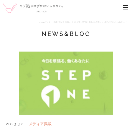
武蔵小杉 よもぎ蒸し専門店
me
J-wave(FM8･･･ | 武蔵小杉 よもぎ蒸し・モリンガ蒸し専門店 ' 美肌よもぎ蒸し もう蒸されずにはいられない。'
NEWS&BLOG
メディア掲載
2023.3.2