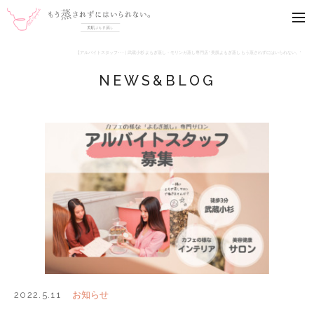
武蔵小杉 よもぎ蒸し専門店
me
【アルバイトスタッフ･･･ | 武蔵小杉 よもぎ蒸し・モリンガ蒸し専門店 ' 美肌よもぎ蒸し もう蒸されずにはいられない。'
NEWS&BLOG
お知らせ
2022.5.11